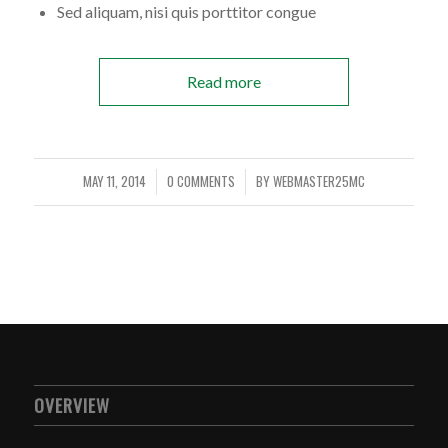
Sed aliquam, nisi quis porttitor congue
Read more
MAY 11, 2014
0 COMMENTS
BY
WEBMASTER25MC
/
/
OVERVIEW